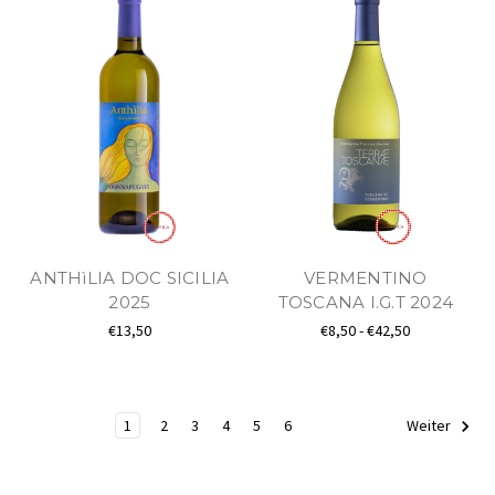
ANTHìLIA DOC SICILIA
VERMENTINO
2025
TOSCANA I.G.T 2024
€13,50
€8,50 - €42,50
1
2
3
4
5
6
Weiter