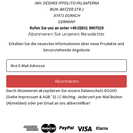
INH. DESIREE IPPOLITO-FALSAPERNA
BGM.-BATZER.STR.1
87471 DURACH
GERMANY
Rufen Sie uns an unter +49 (0)831 9907029
Abonnieren Sie unseren Newsletter
Erhalten Sie die neuesten Informationen über neue Produkte und
bevorstehende Angebote
E
-
M
a
i
Durch Abonnieren akzeptieren Sie unsere Datenschutz-DSGVO
l
(Siehe Impressum & AGB´S) /// Wichtig: Jederzeit per Mail Button
-
(Abmelden) oder per Email an uns abbestellbar!
A
d
r
e
s