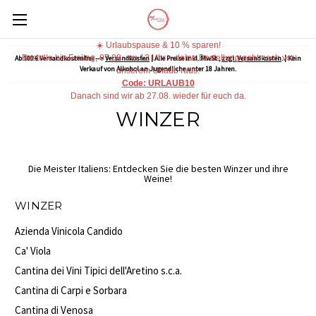
☀️ Urlaubspause & 10 % sparen!
Bestelle bis Freitag, 07.08. um 12 Uhr – deine Bestellung geht noch vor
Ab 100 € Versandkostenfrei -->
Versandkosten
| Alle Preise inkl. MwSt.,
zzgl. Versandkosten
. | Kein
Verkauf von Alkohol an Jugendliche unter 18 Jahren.
unserem Urlaub raus.
Code: URLAUB10
Danach sind wir ab 27.08. wieder für euch da.
WINZER
Die Meister Italiens: Entdecken Sie die besten Winzer und ihre
Weine!
WINZER
Azienda Vinicola Candido
Ca' Viola
Cantina dei Vini Tipici dell'Aretino s.c.a.
Cantina di Carpi e Sorbara
Cantina di Venosa