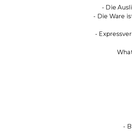
- Die Ausl
- Die Ware is
- Expressve
Wha
- 