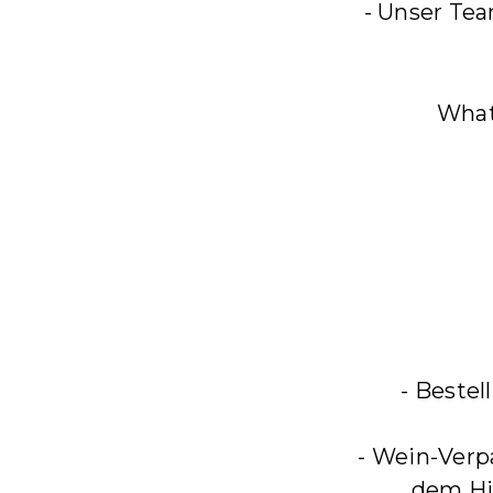
- Unser Tea
Wha
- Beste
- Wein-Verp
dem Hi