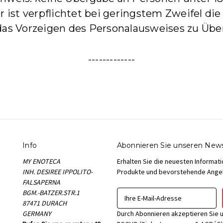
er ist verpflichtet bei geringstem Zweifel die 
das Vorzeigen des Personalausweises zu Übe
-------------
Info
Abonnieren Sie unseren News
MY ENOTECA
Erhalten Sie die neuesten Informat
INH. DESIREE IPPOLITO-
Produkte und bevorstehende Ange
FALSAPERNA
BGM.-BATZER.STR.1
E
87471 DURACH
-
GERMANY
M
Durch Abonnieren akzeptieren Sie 