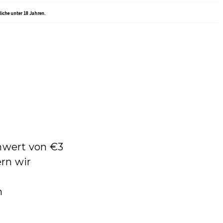
liche unter 18 Jahren.
enwert von €3
rn wir
n