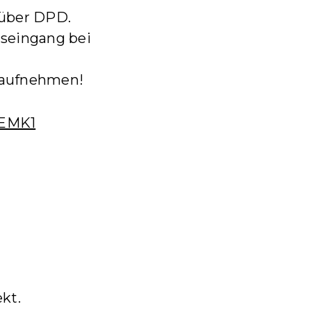
g über DPD.
seingang bei
t aufnehmen!
MEMK1
kt.