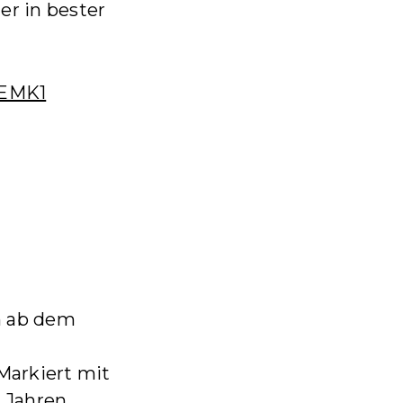
er in bester
MEMK1
n ab dem
Markiert mit
 Jahren