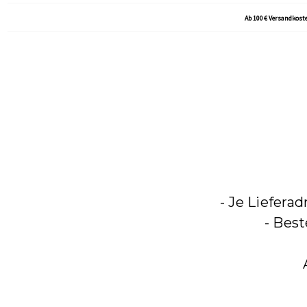
Ab 100 € Versandkoste
- Je Liefera
- Bes