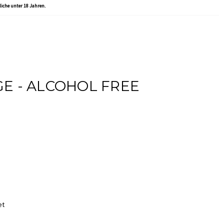
liche unter 18 Jahren.
E - ALCOHOL FREE
et