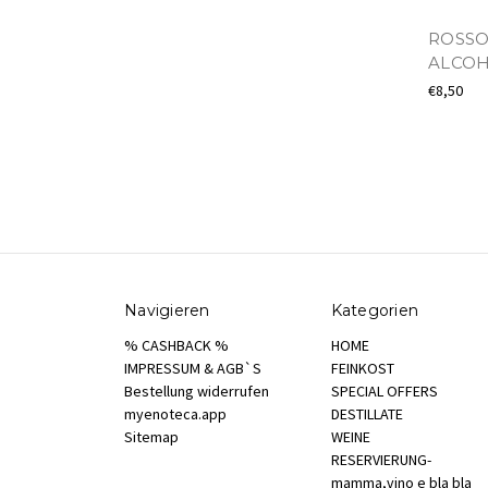
ROSSO
ALCOH
€8,50
Navigieren
Kategorien
% CASHBACK %
HOME
IMPRESSUM & AGB`S
FEINKOST
Bestellung widerrufen
SPECIAL OFFERS
myenoteca.app
DESTILLATE
Sitemap
WEINE
RESERVIERUNG-
mamma,vino e bla bla