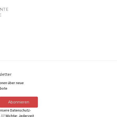
NTE
E
letter
ionen über neue
bote
unsere Datenschutz-
tig: Jederzeit