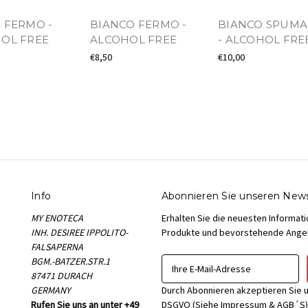
 FERMO -
BIANCO FERMO -
BIANCO SPUMA
OL FREE
ALCOHOL FREE
- ALCOHOL FRE
€8,50
€10,00
Info
Abonnieren Sie unseren News
MY ENOTECA
Erhalten Sie die neuesten Informat
INH. DESIREE IPPOLITO-
Produkte und bevorstehende Ange
FALSAPERNA
BGM.-BATZER.STR.1
E
87471 DURACH
-
GERMANY
M
Durch Abonnieren akzeptieren Sie 
Rufen Sie uns an unter +49
a
DSGVO (Siehe Impressum & AGB´S) /// Wich