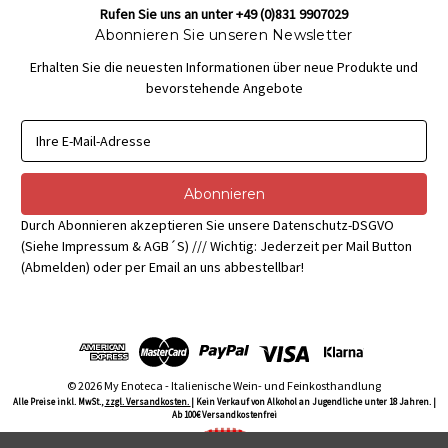
Rufen Sie uns an unter +49 (0)831 9907029
Abonnieren Sie unseren Newsletter
Erhalten Sie die neuesten Informationen über neue Produkte und
bevorstehende Angebote
E
-
M
a
i
Durch Abonnieren akzeptieren Sie unsere Datenschutz-DSGVO
l
(Siehe Impressum & AGB´S) /// Wichtig: Jederzeit per Mail Button
-
(Abmelden) oder per Email an uns abbestellbar!
A
d
r
e
s
s
© 2026 My Enoteca - Italienische Wein- und Feinkosthandlung
e
Alle Preise inkl. MwSt.,
zzgl. Versandkosten.
| Kein Verkauf von Alkohol an Jugendliche unter 18 Jahren. |
Ab 100€ Versandkostenfrei