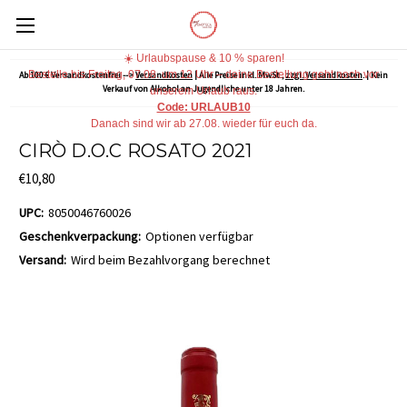
☀️ Urlaubspause & 10 % sparen!
Bestelle bis Freitag, 07.08. um 12 Uhr – deine Bestellung geht noch vor
Ab 100 € Versandkostenfrei -->
Versandkosten
| Alle Preise inkl. MwSt.,
zzgl. Versandkosten
. | Kein
Verkauf von Alkohol an Jugendliche unter 18 Jahren.
unserem Urlaub raus.
Code: URLAUB10
Danach sind wir ab 27.08. wieder für euch da.
CIRÒ D.O.C ROSATO 2021
€10,80
UPC:
8050046760026
Geschenkverpackung:
Optionen verfügbar
Versand:
Wird beim Bezahlvorgang berechnet